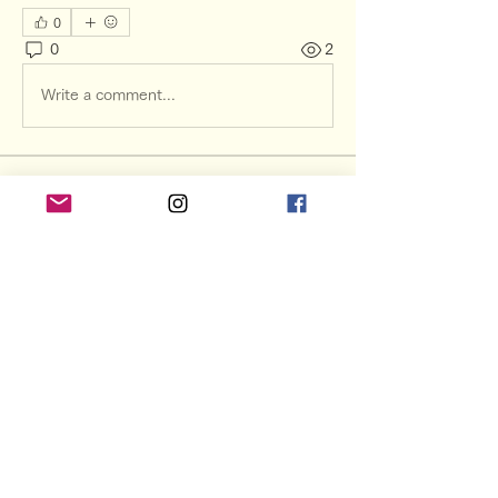
0
0
2
Write a comment...
グループについて
Preview your site to navigate your
forum. This is where you
...
続きを読む
メンバー
楽笑raku-show
フォロー
すべてのメンバーを表示（1名）