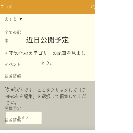
ブログ
えすと
全ての記
近日公開予定
事
えすと
その他のカテゴリーの記事を見まし
ょう。
イベント
新着情報
ワークシ
テキストです。ここをクリックして「テ
キストを編集」を選択して編集してくだ
ョップ
さい。
開催予定
えすと
新着情報
今すぐ始