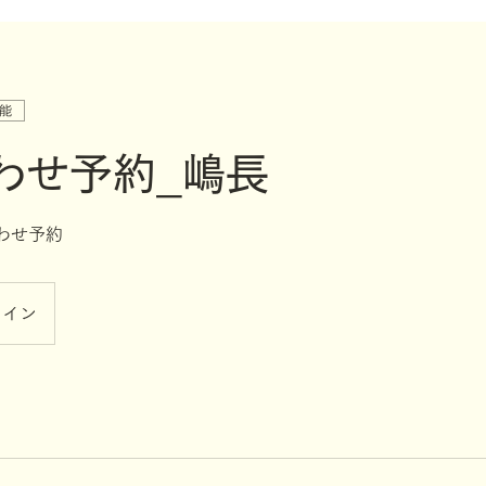
能
わせ予約_嶋長
わせ予約
ライン